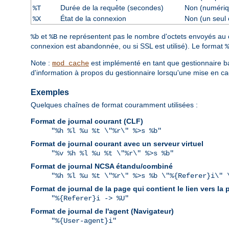
Durée de la requête (secondes)
Non (numériq
%T
État de la connexion
Non (un seul 
%X
et
ne représentent pas le nombre d'octets envoyés au cli
%b
%B
connexion est abandonnée, ou si SSL est utilisé). Le format
%
Note :
est implémenté en tant que gestionnaire ba
mod_cache
d'information à propos du gestionnaire lorsqu'une mise en ca
Exemples
Quelques chaînes de format couramment utilisées :
Format de journal courant (CLF)
"%h %l %u %t \"%r\" %>s %b"
Format de journal courant avec un serveur virtuel
"%v %h %l %u %t \"%r\" %>s %b"
Format de journal NCSA étandu/combiné
"%h %l %u %t \"%r\" %>s %b \"%{Referer}i\" 
Format de journal de la page qui contient le lien vers la
"%{Referer}i -> %U"
Format de journal de l'agent (Navigateur)
"%{User-agent}i"