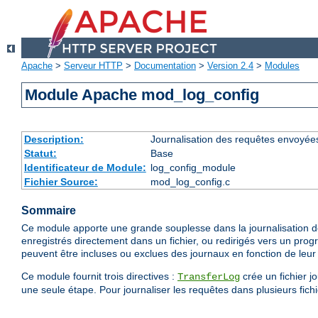
Apache
>
Serveur HTTP
>
Documentation
>
Version 2.4
>
Modules
Module Apache mod_log_config
Description:
Journalisation des requêtes envoyée
Statut:
Base
Identificateur de Module:
log_config_module
Fichier Source:
mod_log_config.c
Sommaire
Ce module apporte une grande souplesse dans la journalisation de
enregistrés directement dans un fichier, ou redirigés vers un prog
peuvent être incluses ou exclues des journaux en fonction de leur 
Ce module fournit trois directives :
crée un fichier j
TransferLog
une seule étape. Pour journaliser les requêtes dans plusieurs fichie