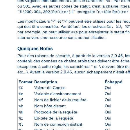
des virgules immédiatement après le caractère "%". Par exe
ou 501. Avec les autres codes de statut, c'est la chaîne littér
enregistre l'en-tête
"%!200,304,302{Referer}i"
Referer
Les modificateurs "<" et ">" peuvent être utilisés pour les requ
qui doit être consultée. Par défaut, les directives
%s, %U, %T
par exemple, on peut utiliser
pour enregistrer le statut fi
%>s
interne vers une ressource sans authentification.
Quelques Notes
Pour des raisons de sécurité, à partir de la version 2.0.46,
contenir des données de chaîne arbitraires doivent être éch
exceptions à cette règle, les caractères
et
doivent être éch
"
\
etc...). Avant la version 2.0.46, aucun échappement n'était effe
Format
Description
Échappé
Valeur de Cookie
Oui
%C
Variable d’environnement
Oui
%e
Nom de fichier de la requête
Oui
%f
Nom hôte distant
Oui
%h
Protocole de la requête
Oui
%H
En-tête de la requête
Oui
%i
Nom de connexion distant
Oui
%l