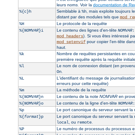
leurs noms. Voir la
documentation de Req
Semblable à
, mais exploite toujours 
%{c}h
%h
distant par des modules tels que
mod_re
Le protocole de la requête
%H
Le contenu des lignes d'en-tête
%{
NOMVAR
}i
NOMVAR
:
). Si vous êtes intéressé pa
mod_headers
pour copier l'en-tête dan
mod_setenvif
haut.
Nombre de requêtes persistantes en cours
%k
première requête après la requête initiale, 
Le nom de connexion distant (en provenanc
%l
.
On
L'identifiant du message de journalisatio
%L
erreurs pour cette requête)
La méthode de la requête
%m
Le contenu de la note
NOMVAR
en prove
%{
NOMVAR
}n
Le contenu de la ligne d'en-tête
%{
NOMVAR
}o
NOMVAR
:
Le port canonique du serveur servant la
%p
Le port canonique du serveur servant la re
%{
format
}p
, ou
.
local
remote
Le numéro de processus du processus enf
%P