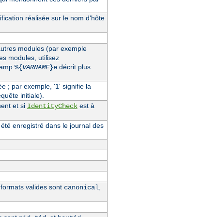
fication réalisée sur le nom d'hôte
'autres modules (par exemple
des modules, utilisez
champ
décrit plus
%{
VARNAME
}e
ée ; par exemple, '1' signifie la
quête initiale).
ent et si
est à
IdentityCheck
 été enregistré dans le journal des
s formats valides sont
,
canonical