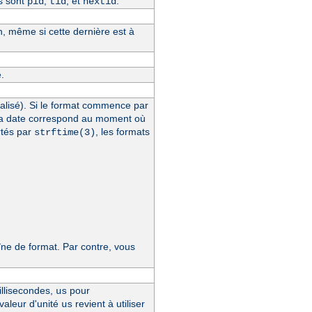
s sont
,
, et
.
pid
tid
hextid
n, même si cette dernière est à
.
alisé). Si le format commence par
la date correspond au moment où
rtés par
, les formats
strftime(3)
e de format. Par contre, vous
llisecondes,
pour
us
 valeur d'unité
revient à utiliser
us