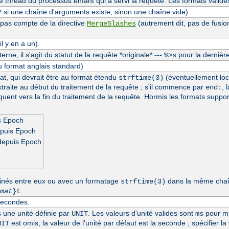
thread du processus enfant qui a servi la requête. Les formats valide
si une chaîne d'arguments existe, sinon une chaîne vide)
?
 pas compte de la directive
(autrement dit, pas de fusio
MergeSlashes
l y en a un).
erne, il s'agit du statut de la requête *originale* ---
pour la dernière
%>s
u format anglais standard)
at, qui devrait être au format étendu
(éventuellement loc
strftime(3)
extraite au début du traitement de la requête ; s'il commence par
, 
end:
séquent vers la fin du traitement de la requête. Hormis les formats suppo
s Epoch
epuis Epoch
depuis Epoch
inés entre eux ou avec un formatage
dans la même chaîn
strftime(3)
.
mat
}t
secondes.
s une unité définie par
. Les valeurs d'unité valides sont
pour mi
UNIT
ms
est omis, la valeur de l'unité par défaut est la seconde ; spécifier la
NIT