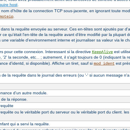
uire host
.
le nom d'hôte de la connection TCP sous-jacente, en ignorant toute modi
.
moteip
dans la requête envoyée au serveur. Ces en-têtes sont ajoutés par d
r ce qu'était l'en-tête de la requête avant d'être modifié par la plupart 
s une variable d'environnement interne et journaliser sa valeur via le 
 pour cette connexion. Interessant si la directive
est utilis
KeepAlive
'2' la seconde, etc... ; autrement, il s'agit toujours de 0 (indiquant la re
e d'identd, si disponible). Affiche un tiret, sauf si
est prés
mod_ident
n de la requête dans le journal des erreurs (ou '-' si aucun message n'a
nance d'un autre module.
de la réponse.
 requête
quête ou le véritable port du serveur ou le véritable port du client. le
ant qui a servi la requête.