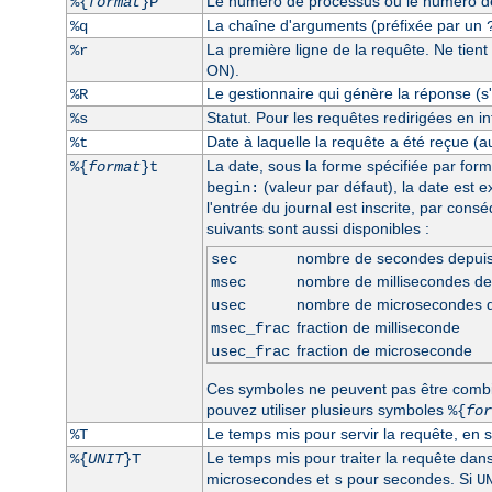
Le numéro de processus ou le numéro de 
%{
format
}P
La chaîne d'arguments (préfixée par un
%q
La première ligne de la requête. Ne tient
%r
ON).
Le gestionnaire qui génère la réponse (s'i
%R
Statut. Pour les requêtes redirigées en int
%s
Date à laquelle la requête a été reçue (a
%t
La date, sous la forme spécifiée par form
%{
format
}t
(valeur par défaut), la date est 
begin:
l'entrée du journal est inscrite, par con
suivants sont aussi disponibles :
nombre de secondes depui
sec
nombre de millisecondes d
msec
nombre de microsecondes 
usec
fraction de milliseconde
msec_frac
fraction de microseconde
usec_frac
Ces symboles ne peuvent pas être comb
pouvez utiliser plusieurs symboles
%{
for
Le temps mis pour servir la requête, en 
%T
Le temps mis pour traiter la requête dan
%{
UNIT
}T
microsecondes et
pour secondes. Si
s
U