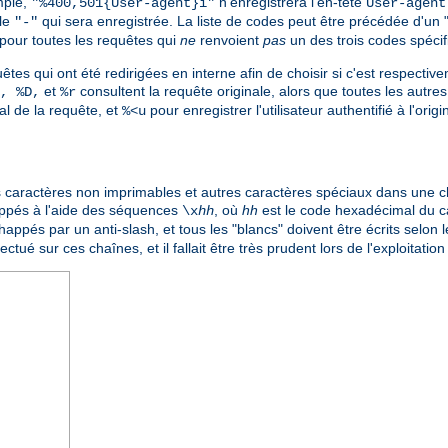
mple,
n'enregistrera l'en-tête
"%400,501{User-agent}i"
User-agent
ale
qui sera enregistrée. La liste de codes peut être précédée d'un 
"-"
pour toutes les requêtes qui
ne
renvoient
pas
un des trois codes spécif
êtes qui ont été redirigées en interne afin de choisir si c'est respective
et
consultent la requête originale, alors que toutes les autres 
, %D,
%r
nal de la requête, et
pour enregistrer l'utilisateur authentifié à l'ori
%<u
 les caractères non imprimables et autres caractères spéciaux dans une 
appés à l'aide des séquences
, où
hh
est le code hexadécimal du 
\x
hh
appés par un anti-slash, et tous les "blancs" doivent être écrits selon l
ctué sur ces chaînes, et il fallait être très prudent lors de l'exploitatio