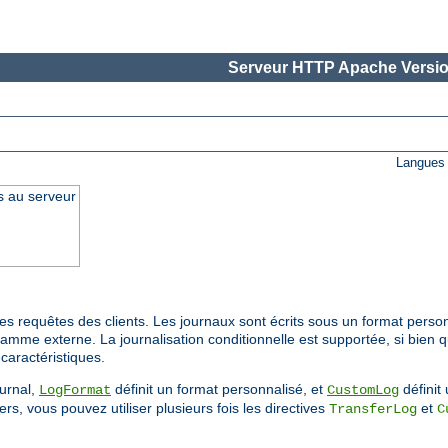
Serveur HTTP Apache Versio
Langues 
s au serveur
s requêtes des clients. Les journaux sont écrits sous un format person
ramme externe. La journalisation conditionnelle est supportée, si bien 
caractéristiques.
ournal,
définit un format personnalisé, et
définit 
LogFormat
CustomLog
rs, vous pouvez utiliser plusieurs fois les directives
et
TransferLog
C