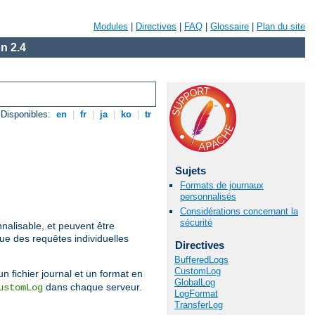
Modules
|
Directives
|
FAQ
|
Glossaire
|
Plan du site
n 2.4
Disponibles:
en
|
fr
|
ja
|
ko
|
tr
Sujets
Formats de journaux
personnalisés
Considérations concernant la
sécurité
nalisable, et peuvent être
que des requêtes individuelles
Directives
BufferedLogs
CustomLog
un fichier journal et un format en
GlobalLog
dans chaque serveur.
ustomLog
LogFormat
TransferLog