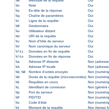
Méthode de la requête
Oui
%m
Note
Oui
%n
En-tête de la réponse
Oui
%o
Chaîne de paramètres
Oui
%q
Ligne de la requête
Oui
%r
Gestionnaire
Oui
%R
Utilisateur distant
Oui
%u
URI de la requête
Oui
%U
Nom d’hôte du serveur
Oui
%v
Nom canonique du serveur
Oui
%V
Données en fin de requête
Oui
%^ti
Données en fin de réponse
Oui
%^to
Adresse IP distante
Non (adresse
%a
Adresse IP locale
Non (adresse
%A
,
Nombre d’octets envoyés
Non (numériq
%b
%B
Durée de la requête (microsecondes)
Non (numériq
%D
Requêtes en cours
Non (numériq
%k
Identifiant de connexion
Non (généré e
%L
Port du serveur
Non (numériq
%p
PID/TID
Non (numériq
%P
Code d’état
Non (numériq
%s
Moment de la requête
Non (temps f
%t