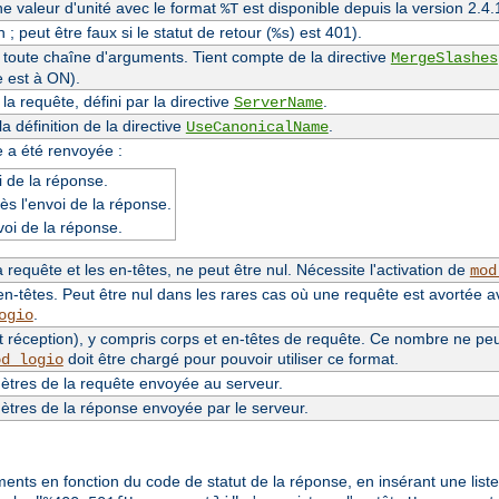
une valeur d'unité avec le format
est disponible depuis la version 2.
%T
 ; peut être faux si le statut de retour (
) est 401).
%s
e toute chaîne d'arguments. Tient compte de la directive
MergeSlashes
e est à ON).
a requête, défini par la directive
.
ServerName
 définition de la directive
.
UseCanonicalName
e a été renvoyée :
 de la réponse.
ès l'envoi de la réponse.
voi de la réponse.
requête et les en-têtes, ne peut être nul. Nécessite l'activation de
mod
n-têtes. Peut être nul dans les rares cas où une requête est avortée a
.
ogio
 réception), y compris corps et en-têtes de requête. Ce nombre ne peut 
doit être chargé pour pouvoir utiliser ce format.
od_logio
tres de la requête envoyée au serveur.
tres de la réponse envoyée par le serveur.
éments en fonction du code de statut de la réponse, en insérant une lis