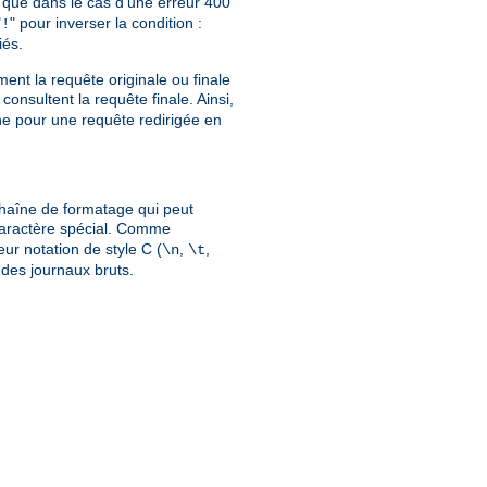
que dans le cas d'une erreur 400
"
" pour inverser la condition :
!
iés.
ment la requête originale ou finale
consultent la requête finale. Ainsi,
gine pour une requête redirigée en
chaîne de formatage qui peut
caractère spécial. Comme
eur notation de style C (
,
,
\n
\t
n des journaux bruts.