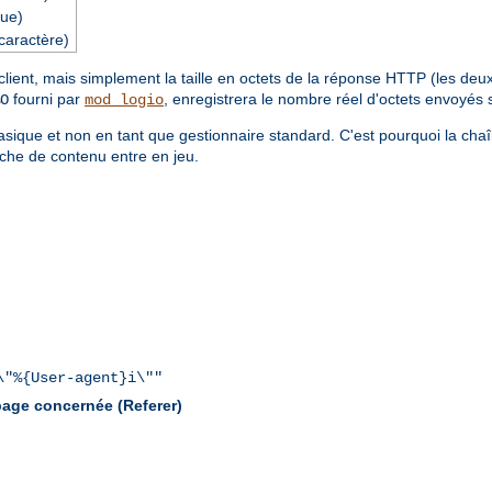
ue)
caractère)
ent, mais simplement la taille en octets de la réponse HTTP (les deux é
fourni par
, enregistrera le nombre réel d'octets envoyés 
O
mod_logio
sique et non en tant que gestionnaire standard. C'est pourquoi la cha
che de contenu entre en jeu.
\"%{User-agent}i\""
 page concernée (Referer)