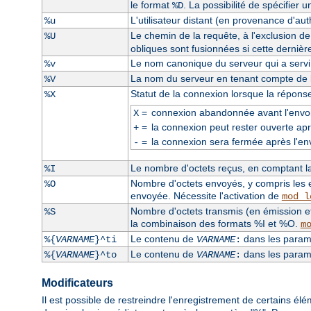
le format
. La possibilité de spécifier 
%D
L'utilisateur distant (en provenance d'auth
%u
Le chemin de la requête, à l'exclusion d
%U
obliques sont fusionnées si cette dernièr
Le nom canonique du serveur qui a servi l
%v
La nom du serveur en tenant compte de la
%V
Statut de la connexion lorsque la répons
%X
=
connexion abandonnée avant l'envoi
X
=
la connexion peut rester ouverte apr
+
=
la connexion sera fermée après l'en
-
Le nombre d'octets reçus, en comptant la 
%I
Nombre d'octets envoyés, y compris les e
%O
envoyée. Nécessite l'activation de
mod_l
Nombre d'octets transmis (en émission et
%S
la combinaison des formats %I et %O.
m
Le contenu de
dans les paramè
%{
VARNAME
}^ti
VARNAME
:
Le contenu de
dans les paramè
%{
VARNAME
}^to
VARNAME
:
Modificateurs
Il est possible de restreindre l'enregistrement de certains él