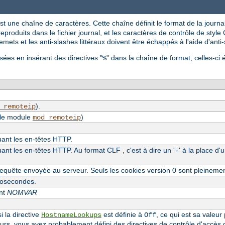
st une chaîne de caractères. Cette chaîne définit le format de la journal
reproduits dans le fichier journal, et les caractères de contrôle de style C
mets et les anti-slashes littéraux doivent être échappés à l'aide d'anti
sées en insérant des directives "
" dans la chaîne de format, celles-ci 
%
).
_remoteip
 le module
)
mod_remoteip
luant les en-têtes HTTP.
uant les en-têtes HTTP. Au format CLF , c'est à dire un '
' à la place d'
-
equête envoyée au serveur. Seuls les cookies version 0 sont pleineme
crosecondes.
ent
NOMVAR
i la directive
est définie à
, ce qui est sa valeur
HostnameLookups
Off
eurs, vous avez probablement défini des directives de contrôle d'accès