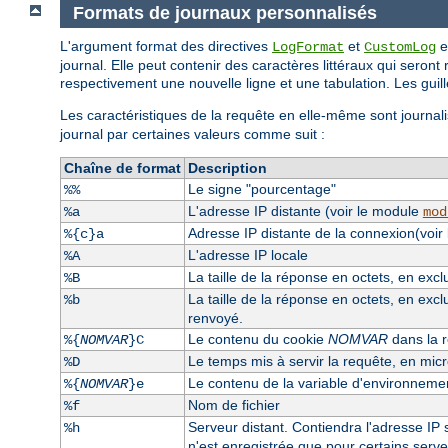
Formats de journaux personnalisés
L'argument format des directives
et
e
LogFormat
CustomLog
journal. Elle peut contenir des caractères littéraux qui seront 
respectivement une nouvelle ligne et une tabulation. Les guille
Les caractéristiques de la requête en elle-même sont journali
journal par certaines valeurs comme suit :
Chaîne de format
Description
Le signe "pourcentage"
%%
L'adresse IP distante (voir le module
%a
mod
Adresse IP distante de la connexion(voir
%{c}a
L'adresse IP locale
%A
La taille de la réponse en octets, en exc
%B
La taille de la réponse en octets, en excl
%b
renvoyé.
Le contenu du cookie
NOMVAR
dans la r
%{
NOMVAR
}C
Le temps mis à servir la requête, en mi
%D
Le contenu de la variable d'environnem
%{
NOMVAR
}e
Nom de fichier
%f
Serveur distant. Contiendra l'adresse IP s
%h
n'est enregistrée que pour certains serv