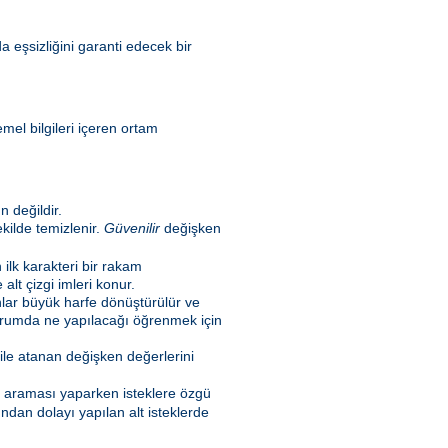
a eşsizliğini garanti edecek bir
emel bilgileri içeren ortam
 değildir.
kilde temizlenir.
Güvenilir
değişken
n ilk karakteri bir rakam
lt çizgi imleri konur.
nlar büyük harfe dönüştürülür ve
 durumda ne yapılacağı öğrenmek için
ile atanan değişken değerlerini
l araması yaparken isteklere özgü
ndan dolayı yapılan alt isteklerde