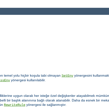
 temel yolu hiçbir koşula tabi olmayan
yönergesini kullanmakt
SetEnv
yönergesi kullanılabilir.
assEnv
lliklerine uygun olarak her isteğe özel değişkenler atayabilmek mümkün 
elli bir başlık alanınına bağlı olarak atanabilir. Daha da esnek bir m
ün
yönergesi ile sağlanmıştır.
RewriteRule