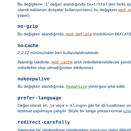
Bu değişkene "1" değeri atandığında
’den farklı iç
text/html
olarak saklanan dosyalar kullanıyorsanız bu değişkeni
mod_n
yapar).
no-gzip
Bu değişken atandığında,
modülünün
mod_deflate
DEFLAT
no-cache
2.2.12 sürümünden beri kullanılabilmektedir.
Atandığı takdirde,
artık önbelleklenebilecek yanıt
mod_cache
önbellekte olup olmadığından etkilenmez.
nokeepalive
Bu değişken atandığında,
yönergesi iptal edilir.
KeepAlive
prefer-language
Değer olarak
,
veya
gibi bir dil kısaltması 
en
ja
x-klingon
teslimat yapılmaya çalışılır. Böyle bir belge yoksa normal
uzl
redirect-carefully
İstemciye bir yönlendirme gönderirken sunucuyu daha dikkatli 