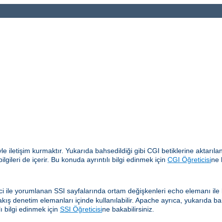
yle iletişim kurmaktır. Yukarıda bahsedildiği gibi CGI betiklerine aktar
gileri de içerir. Bu konuda ayrıntılı bilgi edinmek için
CGI Öğreticisi
ne 
i ile yorumlanan SSI sayfalarında ortam değişkenleri
elemanı ile b
echo
akış denetim elemanları içinde kullanılabilir. Apache ayrıca, yukarıda ba
ı bilgi edinmek için
SSI Öğreticisi
ne bakabilirsiniz.