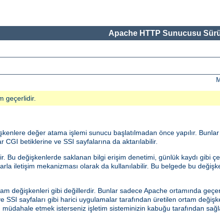
Apache HTTP Sunucusu Sürü
M
m geçerlidir.
eğişkenlere değer atama işlemi sunucu başlatılmadan önce yapılır. Bunla
r CGI betiklerine ve SSI sayfalarına da aktarılabilir.
 Bu değişkenlerde saklanan bilgi erişim denetimi, günlük kaydı gibi çeş
malarla iletişim mekanizması olarak da kullanılabilir. Bu belgede bu değiş
am değişkenleri gibi değillerdir. Bunlar sadece Apache ortamında geçerl
 SSI sayfaları gibi harici uygulamalar tarafından üretilen ortam değişk
an müdahale etmek isterseniz işletim sisteminizin kabuğu tarafından s