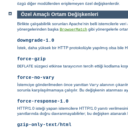
özgü diğer modüllerden erişilemeyen özel değişkenlerdir.
Özel Amaçlı Ortam Değişkenleri
Birlikte çalışabilirlik sorunları Apache’nin belli istemcilerle ver
yönergelerinden başka
gibi yönergelerle orta
BrowserMatch
downgrade-1.0
İstek, daha yüksek bir HTTP protokolüyle yapılmış olsa bile HT
force-gzip
süzgeci etkinse tarayıcının tercih ettiği kodlama koşul
DEFLATE
force-no-vary
İstemciye gönderilmeden önce yanıttan
alanının çıkarıl
Vary
sorunla karşılaşılmamaya çalışılır. Bu değişkenin atanması a
force-response-1.0
HTTP/1.0 isteği yapan istemcilere HTTP/1.0 yanıtı verilmesini
yanıtlarında doğru davranmayabilirler; bu değişken atanarak bu
gzip-only-text/html