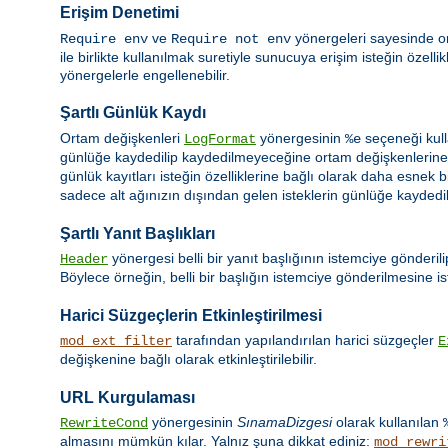
Erişim Denetimi
ve
yönergeleri sayesinde or
Require env
Require not env
ile birlikte kullanılmak suretiyle sunucuya erişim isteğin özell
yönergelerle engellenebilir.
Şartlı Günlük Kaydı
Ortam değişkenleri
yönergesinin
seçeneği kull
LogFormat
%e
günlüğe kaydedilip kaydedilmeyeceğine ortam değişkenlerine d
günlük kayıtları isteğin özelliklerine bağlı olarak daha esnek b
sadece alt ağınızın dışından gelen isteklerin günlüğe kaydedilm
Şartlı Yanıt Başlıkları
yönergesi belli bir yanıt başlığının istemciye gönderil
Header
Böylece örneğin, belli bir başlığın istemciye gönderilmesine ist
Harici Süzgeçlerin Etkinleştirilmesi
tarafından yapılandırılan harici süzgeçler
mod_ext_filter
E
değişkenine bağlı olarak etkinleştirilebilir.
URL Kurgulaması
yönergesinin
SınamaDizgesi
olarak kullanılan
RewriteCond
almasını mümkün kılar. Yalnız şuna dikkat ediniz:
mod_rewri