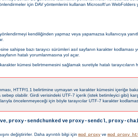
önlendirmeler için DAV yöntemlerini kullanan Microsoft'un WebFolders y
i yönlendirmeyi kendiliğinden yapmaz veya yapamazsa kullanıcıya yanıtla
r.
esine sahipse bazı tarayıcı sürümleri asıl sayfanın karakter kodlaması
f sayfanın hatalı yorumlanmasına yol açar.
rakter kümesi belirtmemesini sağlamak suretiyle hatalı tarayıcıların h
llanması, HTTP/1.1 belirtimine uymayan ve karakter kümesini içeriğe ba
ebep olabilir. Girdi verisindeki UTF-7 içerik (istek betimleyici gibi) karşı
rıyla öncelenmeyeceği için böyle tarayıcılar UTF-7 karakter kodlaması
,
ve
,
ve
proxy-sendchunked
proxy-sendcl
proxy-cha
ı değiştirirler. Daha ayrıntılı bilgi için
ve
mod_proxy
mod_proxy_ht