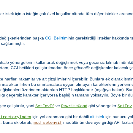
 istek için o isteğin çok özel koşullar altında tüm diğer istekler arasınd
 değişkenlerinden başka
CGI Belirtimi
nin gerektirdiği istekler hakkında t
 sağlanmıştır.
hale yönergelerini kullanarak değiştirmek veya geçersiz kılmak mümkün
rtam, CGI betikleri çalıştırılmadan önce
güvenilir
değişkenler kalacak şe
e harfler, rakamlar ve alt çizgi imlerini içerebilir. Bunlara ek olarak ismi
ına aktarılırken bu sınırlamalara uygun olmayan karakterlerin yerlerine a
değişkenleri üzerinden aktarılan HTTP başlıklarıdır (aşağıya bakın). Bu
lığı geçersiz karakter içeriyorsa başlığın tamamı yoksayılır. Böyle bir
ç çalıştırılır, yani
ve
gibi yönergeler
SetEnvIf
RewriteCond
SetEnv
için yol aranması gibi bir dahili
alt istek
için sunucu yo
DirectoryIndex
Z. Buna ek olarak,
modülünün devreye girdiği API fazları
mod_setenvif