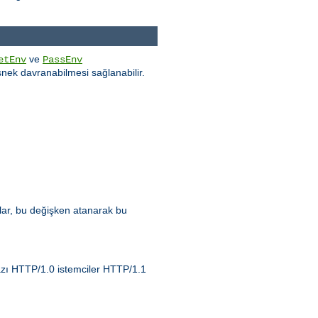
ve
etEnv
PassEnv
nek davranabilmesi sağlanabilir.
zlar, bu değişken atanarak bu
Bazı HTTP/1.0 istemciler HTTP/1.1