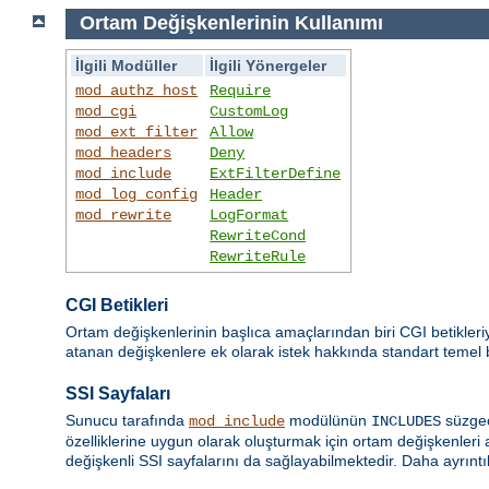
Ortam Değişkenlerinin Kullanımı
İlgili Modüller
İlgili Yönergeler
mod_authz_host
Require
mod_cgi
CustomLog
mod_ext_filter
Allow
mod_headers
Deny
mod_include
ExtFilterDefine
mod_log_config
Header
mod_rewrite
LogFormat
RewriteCond
RewriteRule
CGI Betikleri
Ortam değişkenlerinin başlıca amaçlarından biri CGI betikleri
atanan değişkenlere ek olarak istek hakkında standart temel bil
SSI Sayfaları
Sunucu tarafında
modülünün
süzgec
mod_include
INCLUDES
özelliklerine uygun olarak oluşturmak için ortam değişkenleri 
değişkenli SSI sayfalarını da sağlayabilmektedir. Daha ayrıntıl