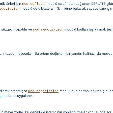
erik türleri için
modülü tarafından sağlanan
çıktı
mod_deflate
DEFLATE
modülü de dikkate alır (kimliğine bakarak sadece gzip için
egotiation
süzgeci kapatılır ve
modülü kodlanmış kaynak tesli
E
mod_negotiation
ları kaydetmeyecektir. Bu ortam değişkeni bir yanıtın halihazırda mevcu
verilerek atanmışsa
modülünün normal davranışını değiş
mod_negotiation
aşım
süreci uygulanır.
olmaya zorlar. Bu genellikle istemcinin yönlendirmeler konusunda sorunl