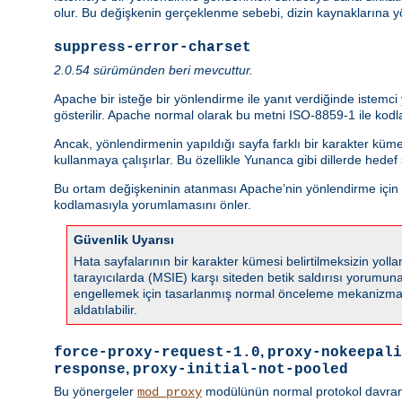
olur. Bu değişkenin gerçeklenme sebebi, dizin kaynaklarına y
suppress-error-charset
2.0.54 sürümünden beri mevcuttur.
Apache bir isteğe bir yönlendirme ile yanıt verdiğinde istemc
gösterilir. Apache normal olarak bu metni ISO-8859-1 ile kodla
Ancak, yönlendirmenin yapıldığı sayfa farklı bir karakter küm
kullanmaya çalışırlar. Bu özellikle Yunanca gibi dillerde hede
Bu ortam değişkeninin atanması Apache’nin yönlendirme için ka
kodlamasıyla yorumlamasını önler.
Güvenlik Uyarısı
Hata sayfalarının bir karakter kümesi belirtilmeksizin yo
tarayıcılarda (MSIE) karşı siteden betik saldırısı yorumuna s
engellemek için tasarlanmış normal önceleme mekanizmala
aldatılabilir.
,
force-proxy-request-1.0
proxy-nokeepali
,
response
proxy-initial-not-pooled
Bu yönergeler
modülünün normal protokol davranışın
mod_proxy