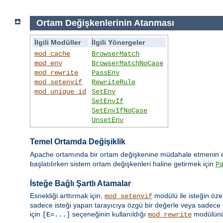
Ortam Değişkenlerinin Atanması
İlgili Modüller
İlgili Yönergeler
mod_cache
BrowserMatch
mod_env
BrowserMatchNoCase
mod_rewrite
PassEnv
mod_setenvif
RewriteRule
mod_unique_id
SetEnv
SetEnvIf
SetEnvIfNoCase
UnsetEnv
Temel Ortamda Değişiklik
Apache ortamında bir ortam değişkenine müdahale etmenin en
başlatılırken sistem ortam değişkenleri haline getirmek için
P
İsteğe Bağlı Şartlı Atamalar
Esnekliği arttırmak için,
modülü ile isteğin öze
mod_setenvif
sadece isteği yapan tarayıcıya özgü bir değerle veya sadece b
için
seçeneğinin kullanıldığı
modülün
[E=...]
mod_rewrite