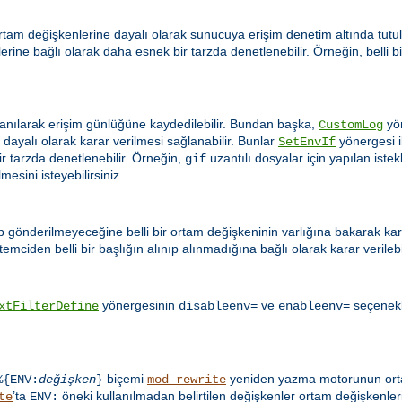
tam değişkenlerine dayalı olarak sunucuya erişim denetim altında tutula
iklerine bağlı olarak daha esnek bir tarzda denetlenebilir. Örneğin, belli 
anılarak erişim günlüğüne kaydedilebilir. Bundan başka,
yön
CustomLog
ayalı olarak karar verilmesi sağlanabilir. Bunlar
yönergesi il
SetEnvIf
ir tarzda denetlenebilir. Örneğin,
uzantılı dosyalar için yapılan ist
gif
esini isteyebilirsiniz.
ip gönderilmeyeceğine belli bir ortam değişkeninin varlığına bakarak karar
emciden belli bir başlığın alınıp alınmadığına bağlı olarak karar verilebil
yönergesinin
ve
seçenekle
xtFilterDefine
disableenv=
enableenv=
biçemi
yeniden yazma motorunun ortam
%{ENV:
değişken
}
mod_rewrite
’ta
öneki kullanılmadan belirtilen değişkenler ortam değişkenleri
te
ENV: