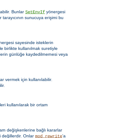
bilir. Bunlar
yönergesi
SetEnvIf
bir tarayıcının sunucuya erişimi bu
ergesi sayesinde isteklerin
e birlikte kullanılmak suretiyle
eklerin günlüğe kaydedilmemesi veya
 vermek için kullanılabilir.
ir.
ri kullanılarak bir ortam
 değişkenlerine bağlı kararlar
 değillerdir. Onlar
’a
mod_rewrite