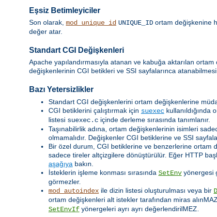
Eşsiz Betimleyiciler
Son olarak,
ortam değişkenine her
mod_unique_id
UNIQUE_ID
değer atar.
Standart CGI Değişkenleri
Apache yapılandırmasıyla atanan ve kabuğa aktarılan ortam
değişkenlerinin CGI betikleri ve SSI sayfalarınca atanabilmesi
Bazı Yetersizlikler
Standart CGI değişkenlerini ortam değişkenlerine müda
CGI betiklerini çalıştırmak için
kullanıldığında o
suexec
listesi
içinde derleme sırasında tanımlanır.
suexec.c
Taşınabilirlik adına, ortam değişkenlerinin isimleri sadec
olmamalıdır. Değişkenler CGI betiklerine ve SSI sayfalar
Bir özel durum, CGI betiklerine ve benzerlerine ortam 
sadece tireler altçizgilere dönüştürülür. Eğer HTTP baş
aşağıya
bakın.
İsteklerin işleme konması sırasında
yönergesi ge
SetEnv
görmezler.
ile dizin listesi oluşturulması veya bir
mod_autoindex
ortam değişkenleri alt istekler tarafından miras alınMA
yönergeleri ayrı ayrı değerlendirilMEZ.
SetEnvIf