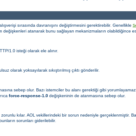
i alışverişi sırasında davranışını değiştirmesini gerektirebilir. Genellikle
S
m değişkenleri atanarak bunu sağlayan mekanizmaların olabildiğince es
TP/1.0 isteği olarak ele alınır.
suz olarak yoksayılarak sıkıştırılmış çıktı gönderilir.
masına sebep olur. Bazı istemciler bu alanı gerektiği gibi yorumlayama
yrıca
force-response-1.0
değişkeninin de atanmasına sebep olur.
 zorunlu kılar. AOL vekillerindeki bir sorun nedeniyle gerçeklenmiştir. 
nların sorunları giderilebilir.