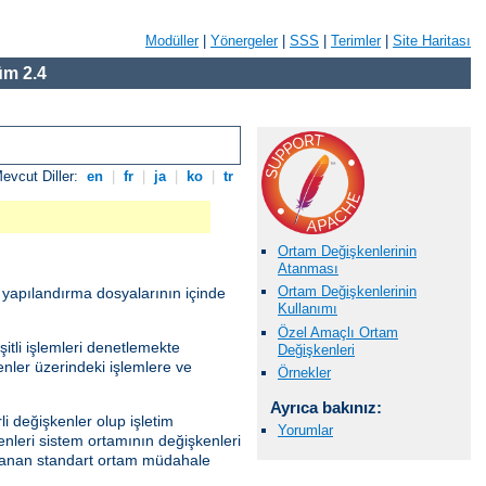
Modüller
|
Yönergeler
|
SSS
|
Terimler
|
Site Haritası
m 2.4
evcut Diller:
en
|
fr
|
ja
|
ko
|
tr
Ortam Değişkenlerinin
Atanması
Ortam Değişkenlerinin
r yapılandırma dosyalarının içinde
Kullanımı
Özel Amaçlı Ortam
itli işlemleri denetlemekte
Değişkenleri
kenler üzerindeki işlemlere ve
Örnekler
Ayrıca bakınız:
i değişkenler olup işletim
Yorumlar
enleri sistem ortamının değişkenleri
ağlanan standart ortam müdahale