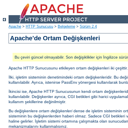
Apache
>
HTTP Sunucusu
>
Belgeleme
>
Sürüm 2.4
Apache’de Ortam Değişkenleri
Bu çeviri güncel olmayabilir. Son değişiklikler için İngilizce sürü
Apache HTTP Sunucusunu etkileyen ortam değişkenleri iki çeşittir.
İlki, işletim sisteminin denetimindeki ortam değişkenleridir. Bu d
kullanılabilir. Ayrıca, istenirse PassEnv yönergesi kullanılarak bunla
İkincisi ise, Apache HTTP Sunucusunun kendi ortam değişkenleridir.
kullanılabilir. Değişkenler ayrıca, CGI betikleri gibi harici uygula
kullanım şekillerine değinilmiştir.
Bu değişkenlere
ortam değişkenleri
dense de işletim sisteminin ort
sisteminin bu değişkenlerden haberi olmaz. Sadece CGI betikleri ve
haline gelirler. İşletim sistemi ortamına çalışmakta olan sunucud
mekanizmalarını kullanmalısınız.