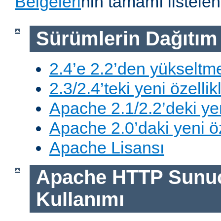
Belgeleri
nin tamamı listelen
Sürümlerin Dağıtım B
2.4’e 2.2’den yükseltm
2.3/2.4’teki yeni özellik
Apache 2.1/2.2’deki yen
Apache 2.0’daki yeni öz
Apache Lisansı
Apache HTTP Sunu
Kullanımı