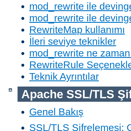
mod_rewrite ile deving
mod_rewrite ile devinge
RewriteMap kullanımı
İleri seviye teknikler
mod_rewrite ne zaman
RewriteRule Seçenekle
Teknik Ayrıntılar
Apache SSL/TLS Şif
Genel Bakış
SSL/TLS Şifrelemesi: G