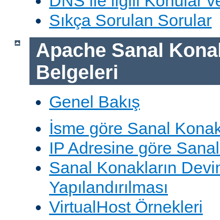
DNS ile ilgili Konular 
Sıkça Sorulan Sorular
Apache Sanal Konak
Belgeleri
Genel Bakış
İsme göre Sanal Konak
IP Adresine göre Sana
Sanal Konakların Devi
Yapılandırılması
VirtualHost Örnekleri