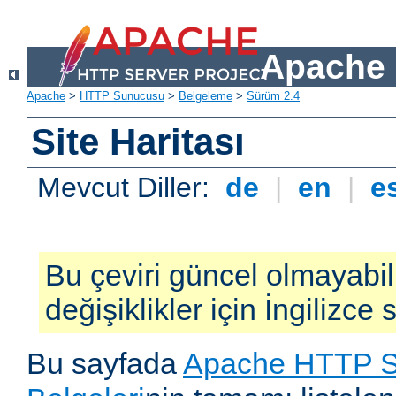
Apache 
Apache
>
HTTP Sunucusu
>
Belgeleme
>
Sürüm 2.4
Site Haritası
Mevcut Diller:
de
|
en
|
e
Bu çeviri güncel olmayabil
değişiklikler için İngilizce
Bu sayfada
Apache HTTP S