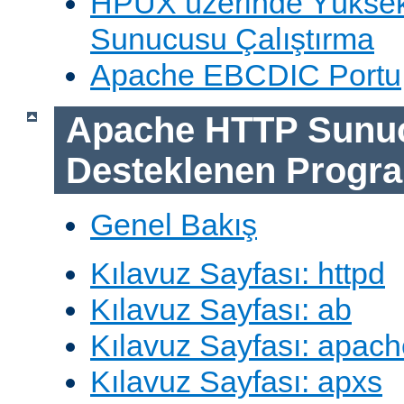
HPUX üzerinde Yüksek
Sunucusu Çalıştırma
Apache EBCDIC Portu
Apache HTTP Sunu
Desteklenen Progra
Genel Bakış
Kılavuz Sayfası: httpd
Kılavuz Sayfası: ab
Kılavuz Sayfası: apach
Kılavuz Sayfası: apxs